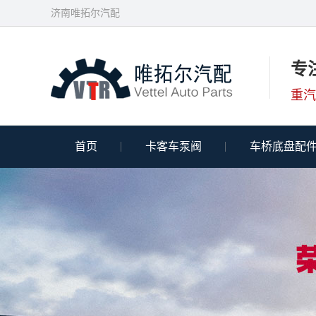
济南唯拓尔汽配
专
重汽
首页
卡客车泵阀
车桥底盘配