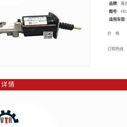
品牌
：离合器
图号
：H01
适用车型
价 格
订购热线
品详情