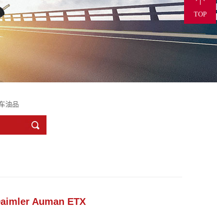
85768
TOP
车油品
Daimler Auman ETX