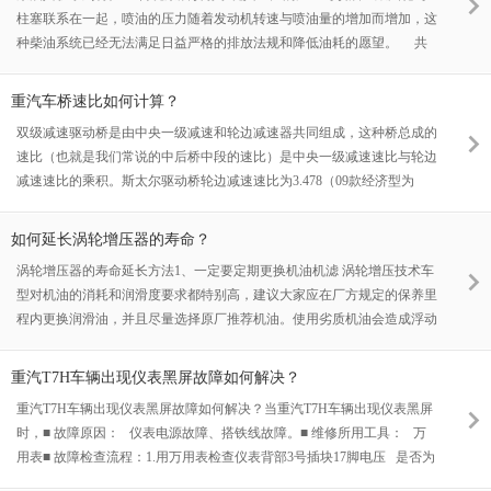
柱塞联系在一起，喷油的压力随着发动机转速与喷油量的增加而增加，这
种柴油系统已经无法满足日益严格的排放法规和降低油耗的愿望。 共
轨系统（COMMON RAIL SYSTEMS 简称CRS）···
重汽车桥速比如何计算？
双级减速驱动桥是由中央一级减速和轮边减速器共同组成，这种桥总成的
速比（也就是我们常说的中后桥中段的速比）是中央一级减速速比与轮边
减速速比的乘积。斯太尔驱动桥轮边减速速比为3.478（09款经济型为
3.10，目前还很少），由于这个固定速比所以我们改变中央减速器的速比
即得到相···
如何延长涡轮增压器的寿命？
涡轮增压器的寿命延长方法1、一定要定期更换机油机滤 涡轮增压技术车
型对机油的消耗和润滑度要求都特别高，建议大家应在厂方规定的保养里
程内更换润滑油，并且尽量选择原厂推荐机油。使用劣质机油会造成浮动
的涡轮主转轴缺少润滑和散热，进而损坏了油封，造成漏油。2、保持涡
···
重汽T7H车辆出现仪表黑屏故障如何解决？
重汽T7H车辆出现仪表黑屏故障如何解决？当重汽T7H车辆出现仪表黑屏
时，■ 故障原因： 仪表电源故障、搭铁线故障。■ 维修所用工具： 万
用表■ 故障检查流程：1.用万用表检查仪表背部3号插块17脚电压 是否为
24V；2.用万用表检查···