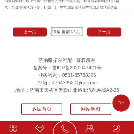
油混合燃烧，以上气路中所包含的部件出现问题，都可能会影响发动机进
气，导致车辆动力不足。比如：1、空气滤清器堵塞空气滤清器堵塞造成
进气阻力增加、进入汽缸的空气量减少，致使柴油燃烧不完全、发动机动
力不足···
共9条 当前1/1页
上一页
下一页
济南唯拓尔汽配
版权所有
备案号：鲁ICP备2020047421号
业务咨询：0531-85768226
邮箱：475433520@qq.com
地址：济南市天桥区无影山北路重汽配件城A2-25
Top
返回首页
网站地图