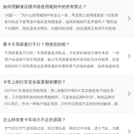
如何理解液压缓冲器使用规则中的所有禁止？
问题一：“为什么使用规则中有这么一条，弯道禁止使用缓速器？但是很
多司机在下坡弯道中都在使用缓速器，这样的规则不是矛盾吗？”看到这
个问题时，我也是有点懵头。问题问的没错，但总感觉又有些不对的地
方。不对在哪呢？说明书中的「弯道」与问题描述中的「弯道」并不是一
···
重卡不用尿素行不行？用便宜的呢？
不用尿素是不行的！车用尿素是消耗品，卡友受价格或方便性考虑，一些
用户会选择不加车用尿素。缺少车用尿素虽然对发动机无任何损害，但发
动机的ECU控制系统会监测尿素的存量和尾气排放的超标，如排放超标或
尿素缺少，后处理的故障灯会报警提醒司机进行检查处理。到一定时间后
故障未···
卡车上的行车安全装置都有哪些？
ESP/ESC车身稳定控制系统：第二标配ESP和ESC其实都是电子稳定系
统，工作原理和发挥的作用都相同，只是有的品牌叫ESP，有的品牌叫
ESC而已。作为一种电子稳定系统，ESP对过度或不足转向特别敏感，能
够迅速识别出这种危险情况并作出反应，干预制动，防止侧滑。可以说
ESP是目前最先进主···
怎么样排查卡车动力不足的原因？
空气经过空气滤清器过滤，经过增压器，再经过中冷器，进入气缸，与燃