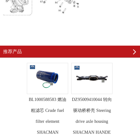
推荐产品
BL1000588583 燃油
DZ95009410044 转向
粗滤芯 Crude fuel
驱动桥桥壳 Steering
filter element
drive axle housing
SHACMAN
SHACMAN HANDE