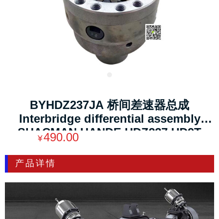
BYHDZ237JA 桥间差速器总成
Interbridge differential assembly
SHACMAN HANDE HDZ237 HD9T
490.00
¥
Truck steering axle parts weight：
12.5KG
产品详情