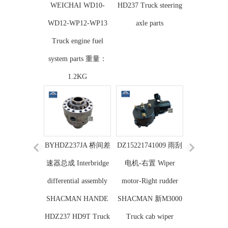
WEICHAI WD10-
HD237 Truck steering
WD12-WP12-WP13
axle parts
Truck engine fuel
system parts 重量：
1.2KG
BYHDZ237JA 桥间差
DZ15221741009 雨刮
速器总成 Interbridge
电机-右置 Wiper
differential assembly
motor-Right rudder
SHACMAN HANDE
SHACMAN 新M3000
HDZ237 HD9T Truck
Truck cab wiper