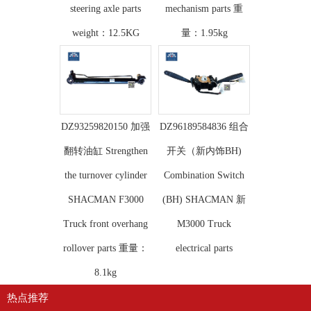
steering axle parts
mechanism parts 重
weight：12.5KG
量：1.95kg
DZ93259820150 加强
DZ96189584836 组合
翻转油缸 Strengthen
开关（新内饰BH)
the turnover cylinder
Combination Switch
SHACMAN F3000
(BH) SHACMAN 新
Truck front overhang
M3000 Truck
rollover parts 重量：
electrical parts
8.1kg
热点推荐