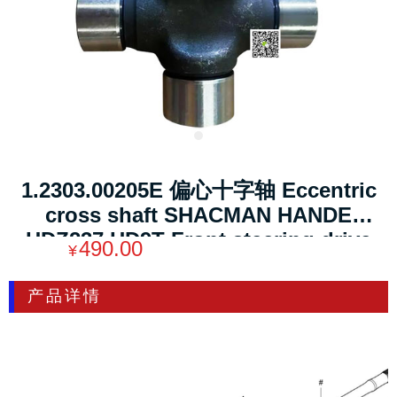
1.2303.00205E 偏心十字轴 Eccentric
cross shaft SHACMAN HANDE
HDZ237 HD9T Front steering drive
490.00
¥
axle size：105*123*38mm Weight：
3.5kg
产品详情