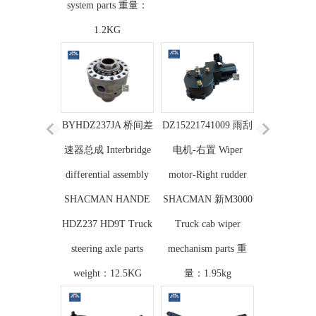
system parts 重量：
1.2KG
BYHDZ237JA 桥间差
DZ15221741009 雨刮
速器总成 Interbridge
电机-右置 Wiper
differential assembly
motor-Right rudder
SHACMAN HANDE
SHACMAN 新M3000
HDZ237 HD9T Truck
Truck cab wiper
steering axle parts
mechanism parts 重
weight：12.5KG
量：1.95kg