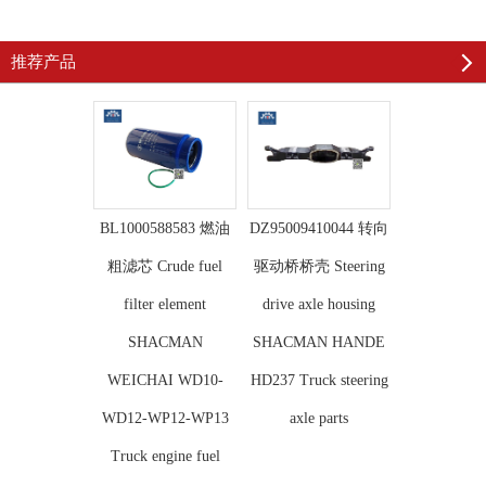
推荐产品
BL1000588583 燃油
DZ95009410044 转向
粗滤芯 Crude fuel
驱动桥桥壳 Steering
filter element
drive axle housing
SHACMAN
SHACMAN HANDE
WEICHAI WD10-
HD237 Truck steering
WD12-WP12-WP13
axle parts
Truck engine fuel