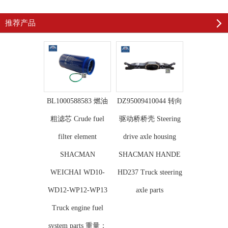
推荐产品
BL1000588583 燃油
DZ95009410044 转向
粗滤芯 Crude fuel
驱动桥桥壳 Steering
filter element
drive axle housing
SHACMAN
SHACMAN HANDE
WEICHAI WD10-
HD237 Truck steering
WD12-WP12-WP13
axle parts
Truck engine fuel
system parts 重量：