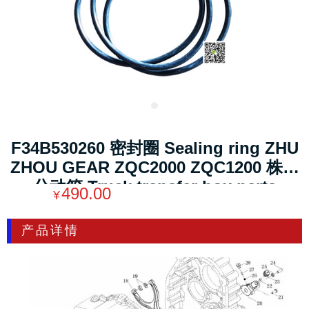
F34B530260 密封圈 Sealing ring ZHU
ZHOU GEAR ZQC2000 ZQC1200 株齿
分动箱 Truck transfer box parts
490.00
¥
产品详情