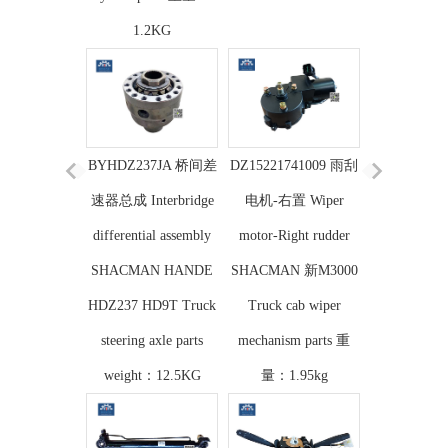
1.2KG
BYHDZ237JA 桥间差
DZ15221741009 雨刮
速器总成 Interbridge
电机-右置 Wiper
differential assembly
motor-Right rudder
SHACMAN HANDE
SHACMAN 新M3000
HDZ237 HD9T Truck
Truck cab wiper
steering axle parts
mechanism parts 重
weight：12.5KG
量：1.95kg