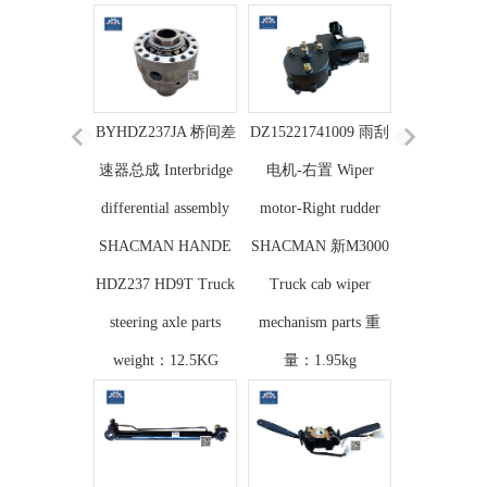
BYHDZ237JA 桥间差
DZ15221741009 雨刮
速器总成 Interbridge
电机-右置 Wiper
differential assembly
motor-Right rudder
SHACMAN HANDE
SHACMAN 新M3000
HDZ237 HD9T Truck
Truck cab wiper
steering axle parts
mechanism parts 重
weight：12.5KG
量：1.95kg