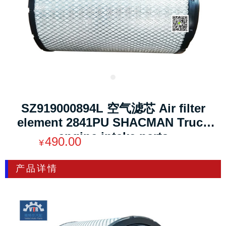
SZ919000894L 空气滤芯 Air filter
element 2841PU SHACMAN Truck
engine intake parts
490.00
¥
产品详情