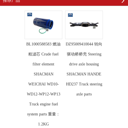
推荐产品
BL1000588583 燃油
DZ95009410044 转向
粗滤芯 Crude fuel
驱动桥桥壳 Steering
filter element
drive axle housing
SHACMAN
SHACMAN HANDE
WEICHAI WD10-
HD237 Truck steering
WD12-WP12-WP13
axle parts
Truck engine fuel
system parts 重量：
1.2KG