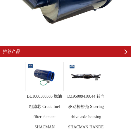
推荐产品
BL1000588583 燃油
DZ95009410044 转向
粗滤芯 Crude fuel
驱动桥桥壳 Steering
filter element
drive axle housing
SHACMAN
SHACMAN HANDE