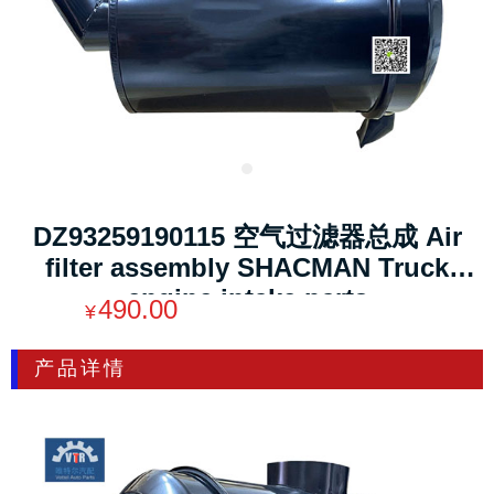
DZ93259190115 空气过滤器总成 Air
filter assembly SHACMAN Truck
engine intake parts
490.00
¥
产品详情