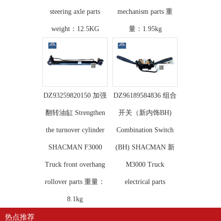
steering axle parts
mechanism parts 重
weight：12.5KG
量：1.95kg
DZ93259820150 加强
DZ96189584836 组合
翻转油缸 Strengthen
开关（新内饰BH)
the turnover cylinder
Combination Switch
SHACMAN F3000
(BH) SHACMAN 新
Truck front overhang
M3000 Truck
rollover parts 重量：
electrical parts
8.1kg
热点推荐