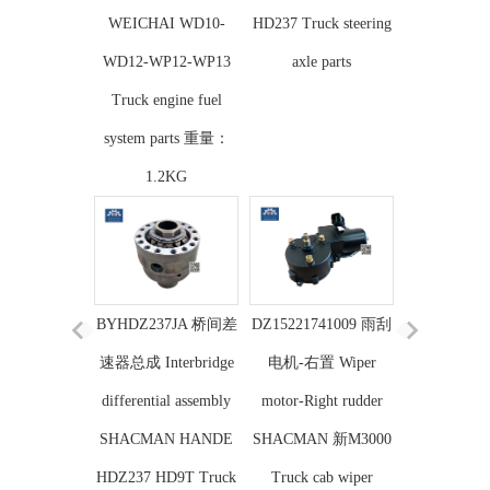
WEICHAI WD10-
HD237 Truck steering
WD12-WP12-WP13
axle parts
Truck engine fuel
system parts 重量：
1.2KG
BYHDZ237JA 桥间差
DZ15221741009 雨刮
速器总成 Interbridge
电机-右置 Wiper
differential assembly
motor-Right rudder
SHACMAN HANDE
SHACMAN 新M3000
HDZ237 HD9T Truck
Truck cab wiper